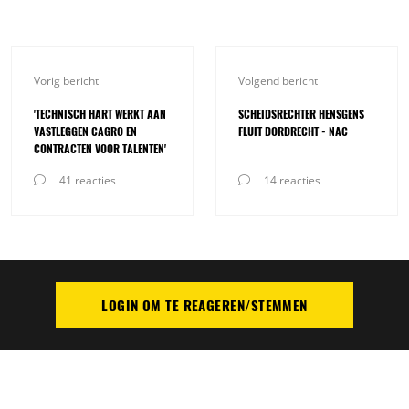
Vorig bericht
Volgend bericht
'TECHNISCH HART WERKT AAN
SCHEIDSRECHTER HENSGENS
VASTLEGGEN CAGRO EN
FLUIT DORDRECHT - NAC
CONTRACTEN VOOR TALENTEN'
41 reacties
14 reacties
LOGIN OM TE REAGEREN/STEMMEN
PLAATS REACTIE