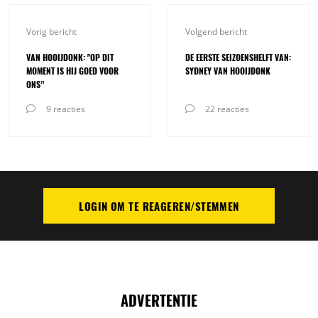
Vorig bericht
Volgend bericht
VAN HOOIJDONK: "OP DIT
DE EERSTE SEIZOENSHELFT VAN:
MOMENT IS HIJ GOED VOOR
SYDNEY VAN HOOIJDONK
ONS”
9 reacties
22 reacties
LOGIN OM TE REAGEREN/STEMMEN
PLAATS REACTIE
ADVERTENTIE