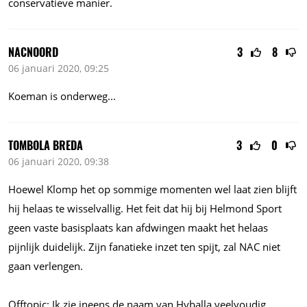
conservatieve manier.
NACNOORD
3
8
06 januari 2020, 09:25
Koeman is
onderweg...
TOMBOLA BREDA
3
0
06 januari 2020, 09:38
Hoewel Klomp het op sommige momenten wel laat zien blijft
hij helaas te wisselvallig. Het feit dat hij bij Helmond Sport
geen vaste basisplaats kan afdwingen maakt het helaas
pijnlijk duidelijk. Zijn fanatieke inzet ten spijt, zal NAC niet
gaan verlengen.
Offtopic: Ik zie ineens de naam van Hyballa veelvoudig