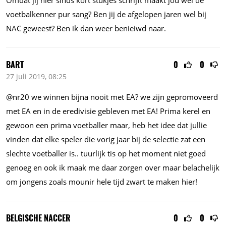
Omdat jij hier sinds kort stukjes schrijft maakt jou wel de
voetbalkenner pur sang? Ben jij de afgelopen jaren wel bij
NAC geweest? Ben ik dan weer benieiwd naar.
BART
0
0
27 juli 2019, 08:25
@nr20 we winnen bijna nooit met EA? we zijn gepromoveerd
met EA en in de eredivisie gebleven met EA! Prima kerel en
gewoon een prima voetballer maar, heb het idee dat jullie
vinden dat elke speler die vorig jaar bij de selectie zat een
slechte voetballer is.. tuurlijk tis op het moment niet goed
genoeg en ook ik maak me daar zorgen over maar belachelijk
om jongens zoals mounir hele tijd zwart te maken hier!
BELGISCHE NACCER
0
0