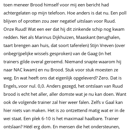
toen meneer Brood himself voor mij een bericht had
achtergelaten op mijn telefoon. Hoe anders is dat nu. Een poll
blijven of oprotten zou zeer negatief uitslaan voor Ruud.
Onze Ruud! Wat een eer dat hij dit zinkende schip nog kwam
redden. Net als Marinus Dijkhuizen, Maaskant (terughalen,
taart brengen aan huis, dat soort taferelen) Stijn Vreven (over
onbegrijpelijke wissels gesproken) van de Gaag (in het
trainers gilde overal geroemd. Niemand snapte waarom hij
naar NAC kwam) en nu Brood. Stuk voor stuk moesten ze
weg. En wat heeft ons dat eigenlijk opgeleverd? Zero. Dat is
Engels,.voor nul. 0,0. Anders gezegd, het ontslaan van Ruud
brood is echt het aller, aller domste wat je nu kan doen. Want
ook de volgende trainer zal hier weer falen. Zelfs v Gaal kan
hier niets van maken. Het is zo ontzettend matig wat er in de
wei staat. Een plek 6-10 is het maximaal haalbare. Trainer
ontslaan? Héél erg dom. En mensen die het ondersteunen,