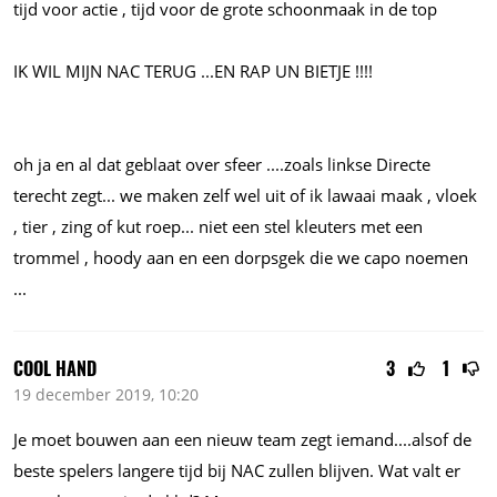
tijd voor actie , tijd voor de grote schoonmaak in de top
IK WIL MIJN NAC TERUG
...EN
RAP UN BIETJE !!!!
oh ja en al dat geblaat over sfeer
....zoals
linkse Directe
terecht
zegt...
we maken zelf wel uit of ik lawaai maak , vloek
, tier , zing of kut
roep...
niet een stel kleuters met een
trommel , hoody aan en een dorpsgek die we capo noemen
...
COOL HAND
3
1
19 december 2019, 10:20
Je moet bouwen aan een nieuw team zegt
iemand....alsof
de
beste spelers langere tijd bij NAC zullen blijven. Wat valt er