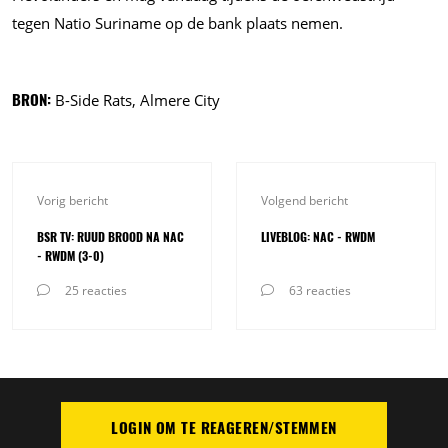
tegen Natio Suriname op de bank plaats nemen.
BRON:
B-Side Rats, Almere City
Vorig bericht
Volgend bericht
BSR TV: RUUD BROOD NA NAC
LIVEBLOG: NAC - RWDM
- RWDM (3-0)
25 reacties
63 reacties
LOGIN OM TE REAGEREN/STEMMEN
PLAATS REACTIE