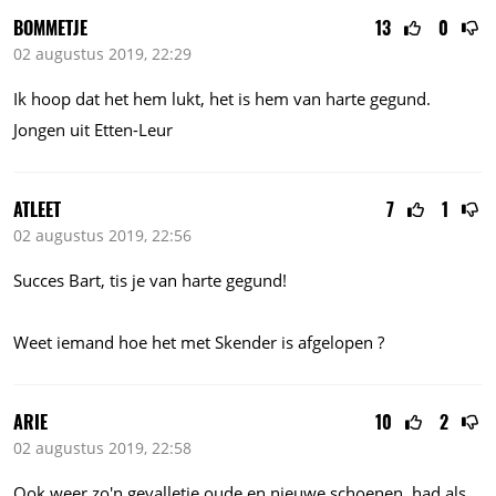
BOMMETJE
13
0
02 augustus 2019, 22:29
Ik hoop dat het hem lukt, het is hem van harte gegund.
Jongen uit Etten-Leur
ATLEET
7
1
02 augustus 2019, 22:56
Succes Bart, tis je van harte gegund!
Weet iemand hoe het met Skender is afgelopen ?
ARIE
10
2
02 augustus 2019, 22:58
Ook weer zo'n gevalletje oude en nieuwe schoenen, had als