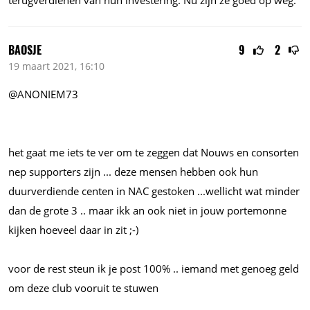
terugverdienen van hun investering. Nu zijn ze goed op weg.
BAOSJE
9
2
19 maart 2021, 16:10
@ANONIEM73
het gaat me iets te ver om te zeggen dat Nouws en consorten
nep supporters zijn ... deze mensen hebben ook hun
duurverdiende centen in NAC gestoken
...wellicht
wat minder
dan de grote 3 .. maar ikk an ook niet in jouw portemonne
kijken hoeveel daar in zit ;-)
voor de rest steun ik je post 100% .. iemand met genoeg geld
om deze club vooruit te stuwen