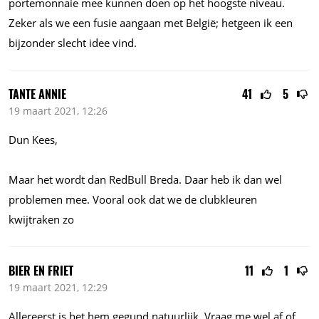
portemonnaie mee kunnen doen op het hoogste niveau.
Zeker als we een fusie aangaan met België; hetgeen ik een
bijzonder slecht idee vind.
TANTE ANNIE
41
5
19 maart 2021, 12:26
Dun Kees,
Maar het wordt dan RedBull Breda. Daar heb ik dan wel
problemen mee. Vooral ook dat we de clubkleuren
kwijtraken zo
BIER EN FRIET
11
1
19 maart 2021, 12:29
Allereerst is het hem gegund natuurlijk. Vraag me wel af of