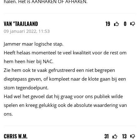
halen. Het is AANHAKEN OF AFHAKEN.
VAN "TAAJLAAND
19
0
09 januari 2022, 11:53
Jammer maar logische stap.
Heeft helaas momenteel te veel kwaliteit voor de rest om
hem heen hier bij NAC.
Zie hem ook te vaak gefrustreerd een niet begrepen
dieptepass geven, of kompleet naar de klote gaan bij een
stom tegendoelpunt.
Had wel het gevoel dat hij graag voor ons publiek wilde
spelen en kreeg gelukkig ook de absolute waardering van
ons.
CHRIS W.M.
31
13