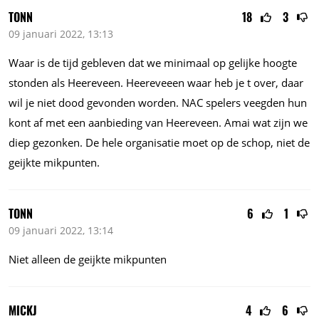
TONN
18
3
09 januari 2022, 13:13
Waar is de tijd gebleven dat we minimaal op gelijke hoogte
stonden als Heereveen. Heereveeen waar heb je t over, daar
wil je niet dood gevonden worden. NAC spelers veegden hun
kont af met een aanbieding van Heereveen. Amai wat zijn we
diep gezonken. De hele organisatie moet op de schop, niet de
geijkte mikpunten.
TONN
6
1
09 januari 2022, 13:14
Niet alleen de geijkte mikpunten
MICKJ
4
6