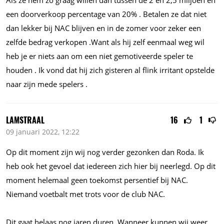
Als ze hem zo graag willen dan tussen de 2 en 2,5 miljoen en
een doorverkoop percentage van 20% . Betalen ze dat niet
dan lekker bij NAC blijven en in de zomer voor zeker een
zelfde bedrag verkopen .Want als hij zelf eenmaal weg wil
heb je er niets aan om een niet gemotiveerde speler te
houden . Ik vond dat hij zich gisteren al flink irritant opstelde
naar zijn mede spelers .
LAMSTRAAL
16
1
09 januari 2022, 12:22
Op dit moment zijn wij nog verder gezonken dan Roda. Ik
heb ook het gevoel dat iedereen zich hier bij neerlegd. Op dit
moment helemaal geen toekomst persentief bij NAC.
Niemand voetbalt met trots voor de club NAC.
Dit gaat helaas nog jaren duren. Wanneer kunnen wij weer