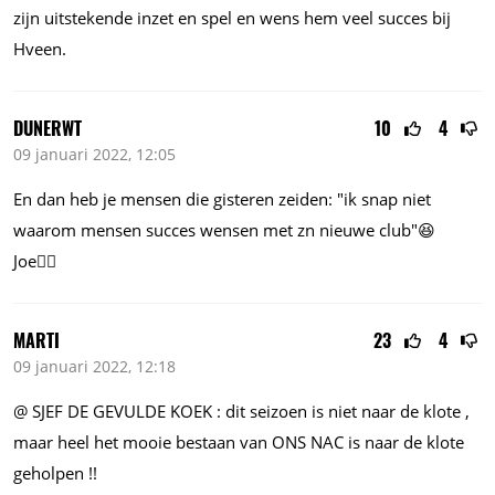
zijn uitstekende inzet en spel en wens hem veel succes bij
Hveen.
DUNERWT
10
4
09 januari 2022, 12:05
En dan heb je mensen die gisteren zeiden: "ik snap niet
waarom mensen succes wensen met zn nieuwe club"😆
Joe🙋‍♂️
MARTI
23
4
09 januari 2022, 12:18
@ SJEF DE GEVULDE KOEK : dit seizoen is niet naar de klote ,
maar heel het mooie bestaan van ONS NAC is naar de klote
geholpen !!