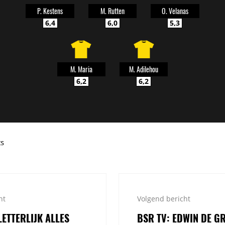
P. Kestens
M. Rutten
O. Velanas
6,4
6,0
5,3
M. Maria
M. Adilehou
6,2
6,2
ts
ht
Volgend bericht
"LETTERLIJK ALLES
BSR TV: EDWIN DE G