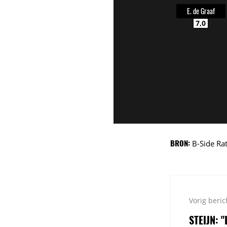
E. de Graaf
7,0
BRON:
B-Side Ra
Vorig beric
STEIJN: 