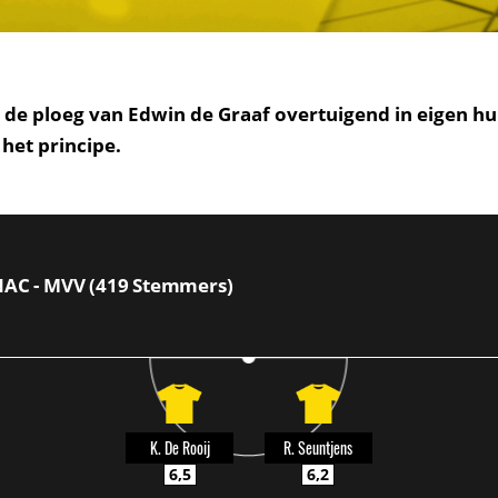
 de ploeg van Edwin de Graaf overtuigend in eigen hu
 het principe.
 NAC - MVV (419 Stemmers)
K. De Rooij
R. Seuntjens
6,5
6,2