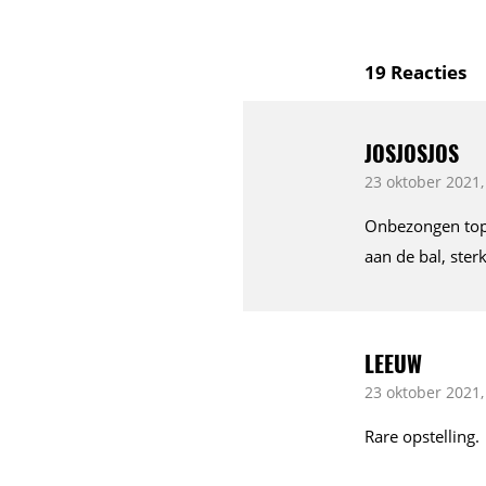
19
Reacties
JOSJOSJOS
23 oktober 2021,
Onbezongen topp
aan de bal, ster
LEEUW
23 oktober 2021,
Rare opstelling.