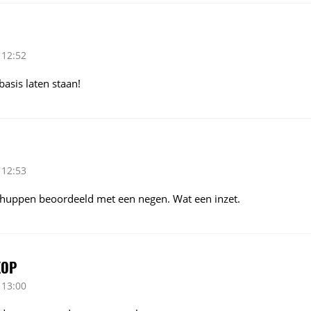
 12:52
asis laten staan!
 12:53
chuppen beoordeeld met een negen. Wat een inzet.
KOP
 13:00