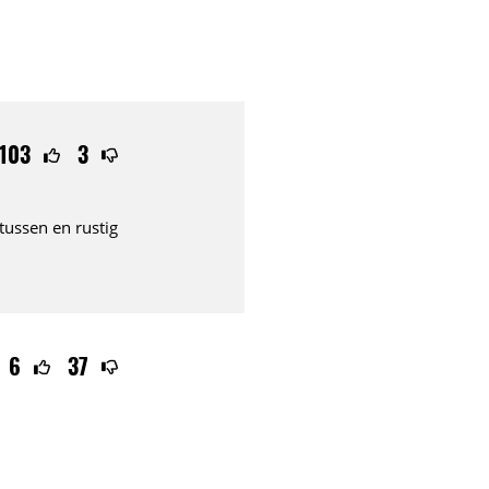
103
3
tussen en rustig
6
37