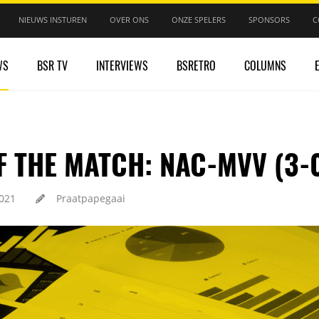
NIEUWS INSTUREN
OVER ONS
ONZE SPELERS
SPONSORS
C
WS
BSR TV
INTERVIEWS
BSRETRO
COLUMNS
F THE MATCH: NAC-MVV (3-
021
Praatpapegaai