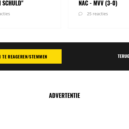
N SCHULD"
NAC - MVV (3-0)
cties
25 reacties
TERUG
M TE REAGEREN/STEMMEN
TIE
ADVERTENTIE