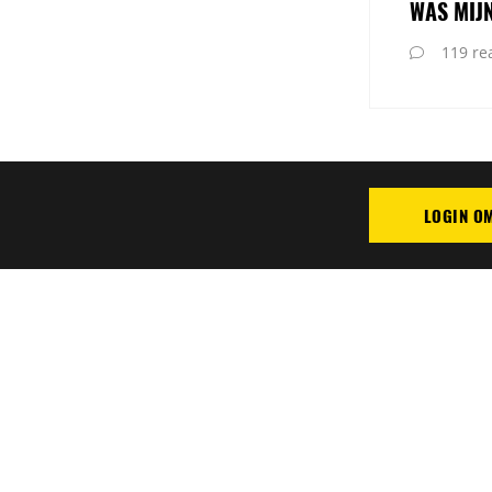
WAS MIJ
119 rea
LOGIN O
PLAATS REAC