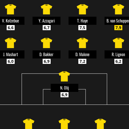
V. Kotzebue
Y. Azzagari
T. Haye
B. van Schuppe
6,6
6,7
7,5
7,9
J. Mashart
D. Bakker
D. Malone
R. Ligeon
6,0
6,9
7,2
6,2
N. Olij
6,9