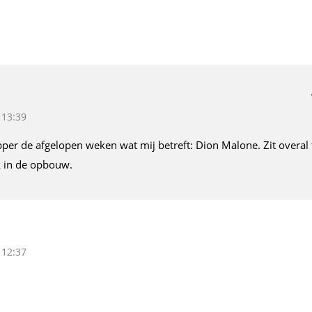
 13:39
er de afgelopen weken wat mij betreft: Dion Malone. Zit overal 
k in de opbouw.
 12:37