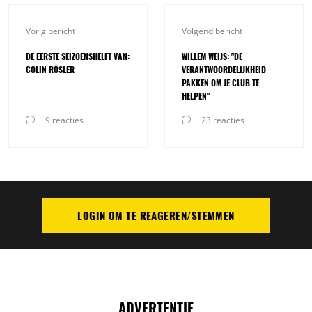
Vorig bericht
Volgend bericht
DE EERSTE SEIZOENSHELFT VAN:
WILLEM WEIJS: "DE
COLIN RÖSLER
VERANTWOORDELIJKHEID
PAKKEN OM JE CLUB TE
HELPEN"
9 reacties
23 reacties
LOGIN OM TE REAGEREN/STEMMEN
PLAATS REACTIE
ADVERTENTIE