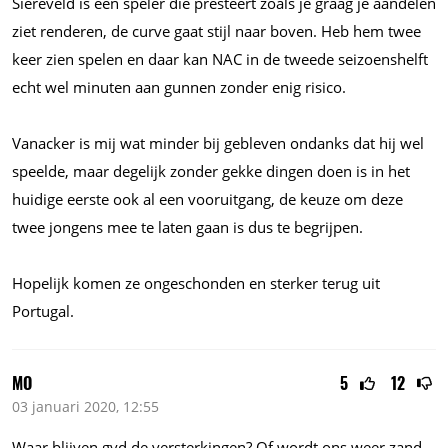
Siereveld is een speler die presteert zoals je graag je aandelen
ziet renderen, de curve gaat stijl naar boven. Heb hem twee
keer zien spelen en daar kan NAC in de tweede seizoenshelft
echt wel minuten aan gunnen zonder enig risico.
Vanacker is mij wat minder bij gebleven ondanks dat hij wel
speelde, maar degelijk zonder gekke dingen doen is in het
huidige eerste ook al een vooruitgang, de keuze om deze
twee jongens mee te laten gaan is dus te begrijpen.
Hopelijk komen ze ongeschonden en sterker terug uit
Portugal.
MO
5
12
03 januari 2020, 12:55
Waar blijven gvd de versterkingen? Of wordt ons weer zand