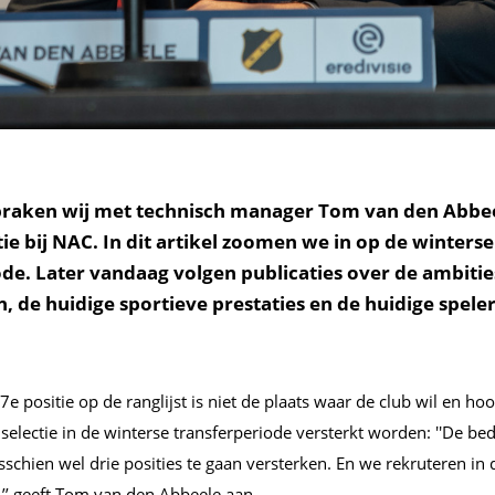
raken wij met technisch manager Tom van den Abbee
tie bij NAC. In dit artikel zoomen we in op de winterse
de. Later vandaag volgen publicaties over de ambitie
n, de huidige sportieve prestaties en de huidige speler
/7
e
positie op de ranglijst is niet de plaats waar de club wil en ho
 selectie in de winterse transferperiode versterkt worden: ''De be
schien wel drie posities te gaan versterken. En we rekruteren in 
,’’ geeft Tom van den Abbeele aan.