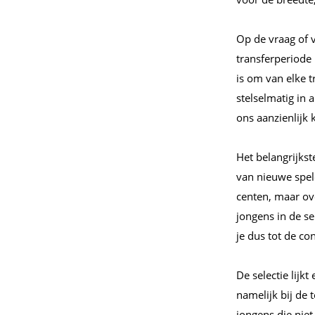
Op de vraag of 
transferperiode
is om van elke 
stelselmatig in
ons aanzienlijk
Het belangrijkst
van nieuwe speler
centen, maar ove
jongens in de s
je dus tot de co
De selectie lijk
namelijk bij de
jongens die nie