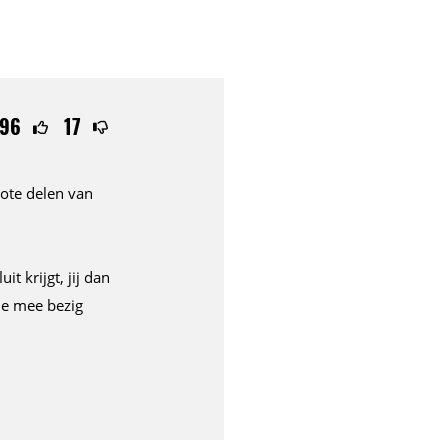
96
17
rote delen van
t krijgt, jij dan
je mee bezig