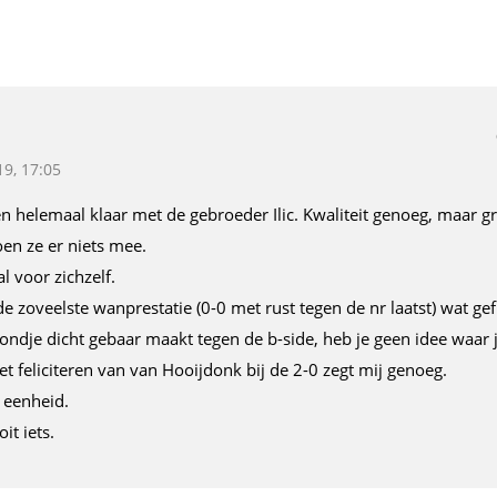
9, 17:05
en helemaal klaar met de gebroeder Ilic. Kwaliteit genoeg, maar g
en ze er niets mee.
l voor zichzelf.
 zoveelste wanprestatie (0-0 met rust tegen de nr laatst) wat geflui
ondje dicht gebaar maakt tegen de b-side, heb je geen idee waar 
et feliciteren van van Hooijdonk bij de 2-0 zegt mij genoeg.
 eenheid.
it iets.