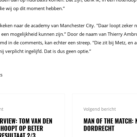
ie wij op dit moment hebben.’’
keken naar de academy van Manchester City. ''Daar loopt zeker 
 een mogelijkheid kunnen zijn.’’ Door de naam van Thierry Ambro
md in de comments, kan echter een streep. ''Die zit bij Metz, en al
ij verplicht ingelijfd. Dat is dus geen optie.’’
ts
ht
Volgend bericht
ERVIEW: TOM VAN DEN
MAN OF THE MATCH: 
 HOOPT OP BETER
DORDRECHT
RESULTAAT 2/3