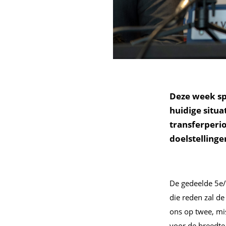
Deze week sp
huidige situa
transferperio
doelstellinge
De gedeelde 5
e
die reden zal de
ons op twee, mis
voor de breedte