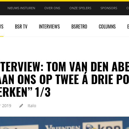
NIEUWS INSTUREN
OVER ONS
ONZE SPELERS
SPONSORS
C
WS
BSR TV
INTERVIEWS
BSRETRO
COLUMNS
TERVIEW: TOM VAN DEN ABB
AN ONS OP TWEE Á DRIE PO
ERKEN” 1/3
 2019
Italo