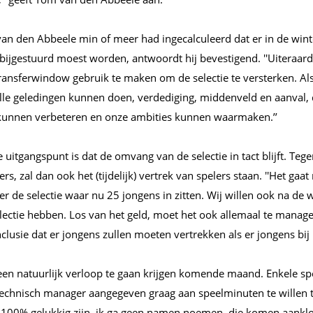
van den Abbeele min of meer had ingecalculeerd dat er in de wint
 bijgestuurd moest worden, antwoordt hij bevestigend. ''Uiteraar
transferwindow gebruik te maken om de selectie te versterken. Al
 alle geledingen kunnen doen, verdediging, middenveld en aanval
 kunnen verbeteren en onze ambities kunnen waarmaken.’’
e uitgangspunt is dat de omvang van de selectie in tact blijft. Te
s, zal dan ook het (tijdelijk) vertrek van spelers staan. ''Het gaat 
r de selectie waar nu 25 jongens in zitten. Wij willen ook na de 
electie hebben. Los van het geld, moet het ook allemaal te manag
nclusie dat er jongens zullen moeten vertrekken als er jongens bij
t een natuurlijk verloop te gaan krijgen komende maand. Enkele s
 technisch manager aangegeven graag aan speelminuten te willen 
t 100% gelukkig zijn, ik ga geen namen noemen, die komen aankl