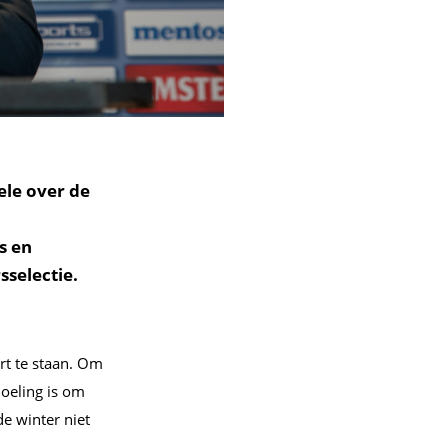
le over de
s en
sselectie.
ort te staan. Om
doeling is om
de winter niet