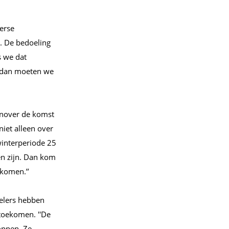
erse
d. De bedoeling
s we dat
, dan moeten we
genover de komst
niet alleen over
winterperiode 25
en zijn. Dan kom
 komen.’’
pelers hebben
toekomen. ''De
oppen. Ze