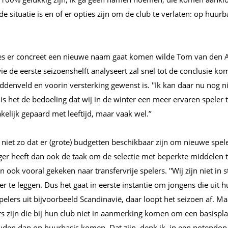
 situatie is en of er opties zijn om de club te verlaten: op huurbas
es er concreet een nieuwe naam gaat komen wilde Tom van den A
ie de eerste seizoenshelft analyseert zal snel tot de conclusie ko
iddenveld en voorin versterking gewenst is. ''Ik kan daar nu nog ni
 is het de bedoeling dat wij in de winter een meer ervaren speler
kelijk gepaard met leeftijd, maar vaak wel.’’
 niet zo dat er (grote) budgetten beschikbaar zijn om nieuwe spele
er heeft dan ook de taak om de selectie met beperkte middelen t
n ook vooral gekeken naar transfervrije spelers. ''Wij zijn niet in 
er te leggen. Dus het gaat in eerste instantie om jongens die uit h
spelers uit bijvoorbeeld Scandinavië, daar loopt het seizoen af. M
s zijn die bij hun club niet in aanmerking komen om een basisplaa
uden dan op huurbasis komen. Dat zijn, denk ik, in een notendop