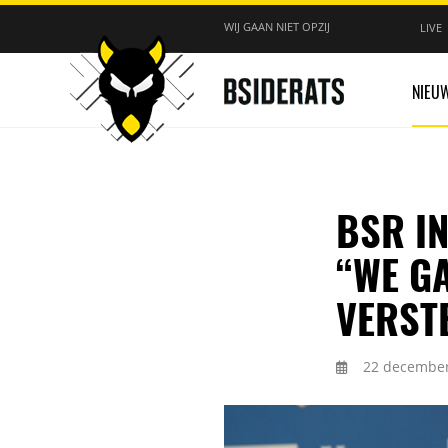
WIJ GAAN NIET OPZIJ
LIVE
NIEU
BSR IN
“WE GA
VERST
22 december