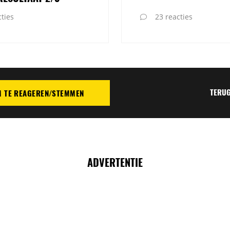
ties
23 reacties
TERUG
M TE REAGEREN/STEMMEN
TIE
ADVERTENTIE