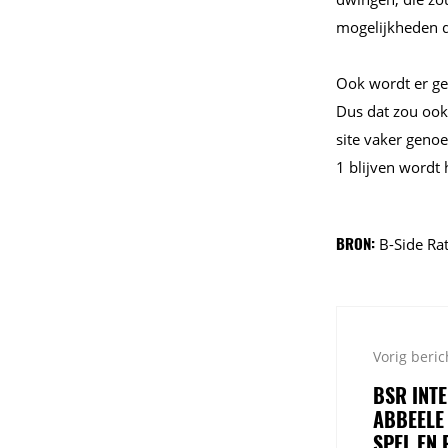
mogelijkheden d
Ook wordt er ge
Dus dat zou ook
site vaker genoe
1 blijven wordt h
BRON:
B-Side Ra
Vorig beric
BSR INT
ABBEELE
SPEL EN 