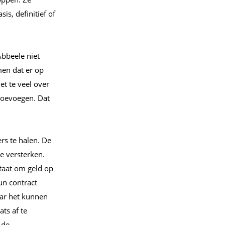
is, definitief of
bbeele niet
men dat er op
et te veel over
 toevoegen. Dat
rs te halen. De
e versterken.
staat om geld op
un contract
aar het kunnen
ts af te
 de