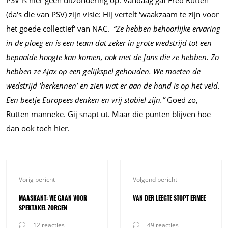
PSV is hier geen uitzondering op. Vandaag gaf Fred Rutten
(da's die van PSV) zijn visie: Hij vertelt 'waakzaam te zijn voor
het goede collectief' van NAC.
“Ze hebben behoorlijke ervaring
in de ploeg en is een team dat zeker in grote wedstrijd tot een
bepaalde hoogte kan komen, ook met de fans die ze hebben. Zo
hebben ze Ajax op een gelijkspel gehouden. We moeten de
wedstrijd ‘herkennen’ en zien wat er aan de hand is op het veld.
Een beetje Europees denken en vrij stabiel zijn.”
Goed zo,
Rutten manneke. Gij snapt ut. Maar die punten blijven hoe
dan ook toch hier.
Vorig bericht
Volgend bericht
MAASKANT: WE GAAN VOOR
VAN DER LEEGTE STOPT ERMEE
SPEKTAKEL ZORGEN
12 reacties
49 reacties