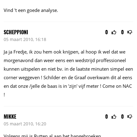
Vind 't een goede analyse.
SCHEPPIONI
0
0
05 maart 2010, 16:18
Ja ja Fredje, ik zou hem ook knijpen, al hoop ik wel dat we
morgenavond dan weer eens een wedstrijd proffessioneel
kunnen uitspelen en niet bv. in de laatste minuten simpel een
corner weggeven ! Schilder en de Graaf overkwam dit al eens
en dat onze /jelle de baas is in 'zijn' vijf meter ! Come on NAC
!
MIKKE
0
0
05 maart 2010, 16:20
Volgens mij is Rutten al aan het bangebroeken.