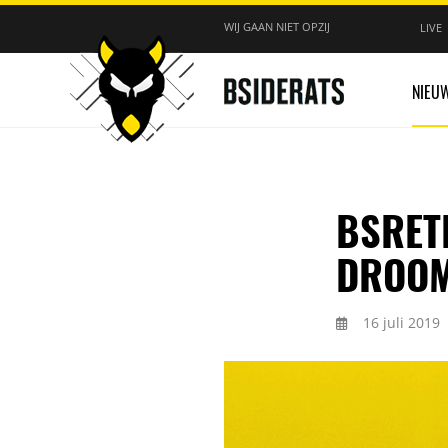
WIJ GAAN NIET OPZIJ
LIVE
NIEU
BSRET
DROOM
16 juli 2019