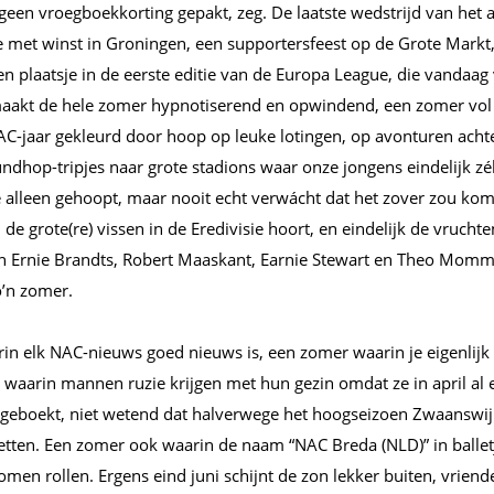
geen vroegboekkorting gepakt, zeg. De laatste wedstrijd van het 
e met winst in Groningen, een supportersfeest op de Grote Markt,
n plaatsje in de eerste editie van de Europa League, die vandaag
aakt de hele zomer hypnotiserend en opwindend, een zomer vol 
C-jaar gekleurd door hoop op leuke lotingen, op avonturen achte
ndhop-tripjes naar grote stadions waar onze jongens eindelijk zé
oe alleen gehoopt, maar nooit echt verwácht dat het zover zou ko
j de grote(re) vissen in de Eredivisie hoort, en eindelijk de vruch
n Ernie Brandts, Robert Maaskant, Earnie Stewart en Theo Mommer
zo’n zomer.
in elk NAC-nieuws goed nieuws is, een zomer waarin je eigenlijk 
 waarin mannen ruzie krijgen met hun gezin omdat ze in april al 
eboekt, niet wetend dat halverwege het hoogseizoen Zwaanswij
nzetten. Een zomer ook waarin de naam “NAC Breda (NLD)” in balle
omen rollen. Ergens eind juni schijnt de zon lekker buiten, vriend