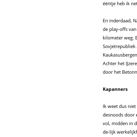
ééntje heb ik ne
En inderdaad, NA
de play-offs va
kilometer weg. 
Sovjetrepublie
Kaukasusbergen, 
Achter het IJzer
door het Betonn
Kapanners
Ik weet dus niet
desnoods door e
vol, midden in d
de-lijk werkelij