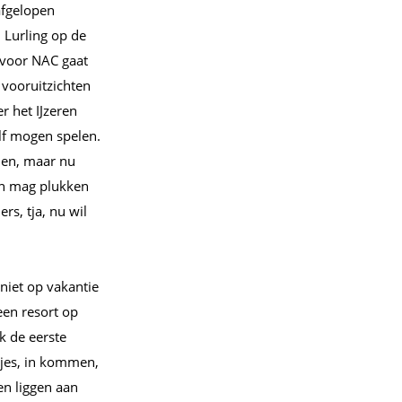
afgelopen
 Lurling op de
 voor NAC gaat
vooruitzichten
r het IJzeren
lf mogen spelen.
men, maar nu
ten mag plukken
s, tja, nu wil
niet op vakantie
een resort op
k de eerste
tjes, in kommen,
en liggen aan