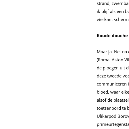
strand, zwembad
ik blijf als een
vierkant scherm,
Koude douche
Maar ja. Net na 
(Roma! Aston Vi
de ploegen uit d
deze tweede voo
communiceren in
bloed, waar elke
alsof de plaatse
toetsenbord te 
Ulikarpod Borow
primeurtegensta