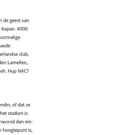
in de geest van
r Kapan. 4000
voormalige
euwde
erlandse club.
oden Lamellen,
a eh. Hup NAC?
ndin, of dat ze
et stadion is
anavond dan ein-
n hoogtepunt is,