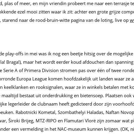
, plas of meer, en mijn vriendin probeert me naar een terrasje t
 bokkende ezel mooi zitten waar ik zit: achter een grote grijze com
 starend naar de rood-bruin-witte pagina van de loting, live op
w
de play-offs in mei was ik nog een beetje hitsig over de mogelijk
lla! Braga!), maar het wordt eerder koud afdouchen dan spanning
e Serie A of Primera Division stromen pas over één of twee rondes
rronde Europa League komen hoofdzakelijk uit landen waar ze a
 keelklanken en rooksignalen, waar ze in winkels betalen met ko
 maaltijd bestaat uit onderdrukking en bietensoep. Plaatsen ook w
lijke legerleider de clubnaam heeft gedicteerd door zijn voorhoof
beuken. Rabotnicki Kometal, Szombathelyi Haladas, Naftan Novop
ar, Široki Brijeg, MTZ-RIPO en Flamutari Vlorë zijn zomaar wat p
nder een vermelding in het NAC-museum kunnen krijgen. (OK, nie