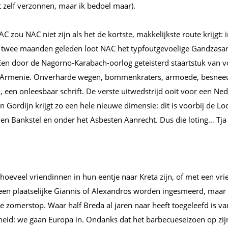
t zelf verzonnen, maar ik bedoel maar).
C zou NAC niet zijn als het de kortste, makkelijkste route krijgt: 
n twee maanden geleden loot NAC het typfoutgevoelige Gandzasa
Een door de Nagorno-Karabach-oorlog geteisterd staartstuk van 
k Armenië. Onverharde wegen, bommenkraters, armoede, besne
een onleesbaar schrift. De verste uitwedstrijd ooit voor een Ned
en Gordijn krijgt zo een hele nieuwe dimensie: dit is voorbij de L
en Bankstel en onder het Asbesten Aanrecht. Dus die loting… Tj
 hoeveel vriendinnen in hun eentje naar Kreta zijn, of met een vrie
en plaatselijke Giannis of Alexandros worden ingesmeerd, maar h
e zomerstop. Waar half Breda al jaren naar heeft toegeleefd is v
kheid: we gaan Europa in. Ondanks dat het barbecueseizoen op zij