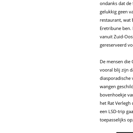
ondanks dat de f
gelukkig geen va
restaurant, wat b
Eretribune ben.
vanuit Zuid-Oost
gereserveerd vo
De mensen die 
vooral blij zij
diasporadische 
wangen geschild
bovenhoekje van 
het Rat Verlegh 
een LSD-trip gaa
toepasselijks o