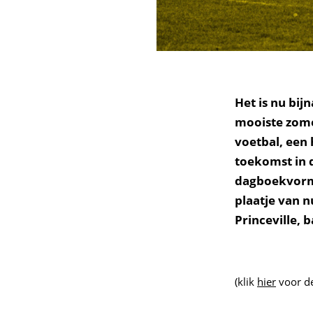
Het is nu bi
mooiste zome
voetbal, een 
toekomst in 
dagboekvorm t
plaatje van n
Princeville, 
(klik
hier
voor de