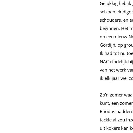
Gelukkig heb ik 
seizoen eindigd
schouders, en ee
beginnen. Het m
op een nieuw NA
Gordijn, op grou
Ik had tot nu t
NAC eindelijk bi
van het werk va
ik élk jaar wel 
Zo’n zomer waar
kunt, een zomer
Rhodos hadden g
tackle al zou i
uit kokers kan k