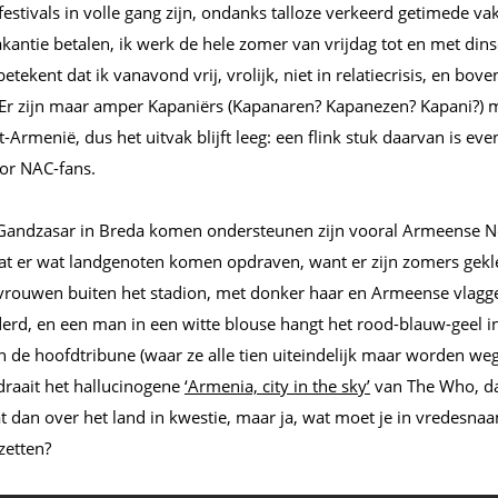
estivals in volle gang zijn, ondanks talloze verkeerd getimede vak
kantie betalen, ik werk de hele zomer van vrijdag tot en met dins
etekent dat ik vanavond vrij, vrolijk, niet in relatiecrisis, en bove
 Er zijn maar amper Kapaniërs (Kapanaren? Kapanezen? Kapani?
-Armenië, dus het uitvak blijft leeg: een flink stuk daarvan is ev
or NAC-fans.
Gandzasar in Breda komen ondersteunen zijn vooral Armeense N
n dat er wat landgenoten komen opdraven, want er zijn zomers gek
vrouwen buiten het stadion, met donker haar en Armeense vlagge
erd, en een man in een witte blouse hangt het rood-blauw-geel i
de hoofdtribune (waar ze alle tien uiteindelijk maar worden wegg
draait het hallucinogene
‘Armenia, city in the sky’
van The Who, da
t dan over het land in kwestie, maar ja, wat moet je in vredesna
pzetten?