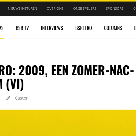
NIEUWS INSTUREN
OVER ONS
ONZE SPELERS
SPONSORS
C
WS
BSR TV
INTERVIEWS
BSRETRO
COLUMNS
RO: 2009, EEN ZOMER-NAC-
 (VI)
Castor