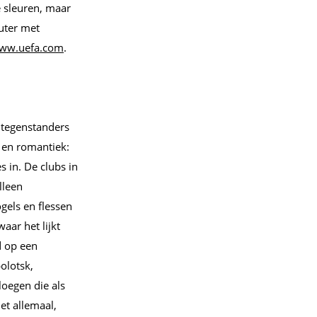
e sleuren, maar
puter met
ww.uefa.com
.
e tegenstanders
 en romantiek:
 in. De clubs in
lleen
gels en flessen
aar het lijkt
d op een
olotsk,
loegen die als
t allemaal,