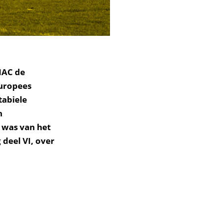
NAC de
Europees
tabiele
n
f was van het
 deel VI, over