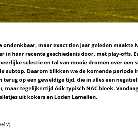
jna ondenkbaar, maar exact tien jaar geleden maakte 
r in haar recente geschiedenis door, met play-offs, 
heerlijke selectie en tal van mooie dromen over een s
de subtop. Daarom blikken we de komende periode i
erug op een geweldige tijd, die in alles een negatie
u, maar tegelijkertijd óók typisch NAC bleek. Vandaag
balletjes uit kokers en Loden Lamellen.
el V)