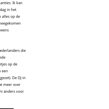
anties. Ik kan
dag in het
n alles op de
) meegekomen
eneens
ederlanders die
lede
tjes op de
n een
ezet). De DJ in
t meer over
am ánders voor