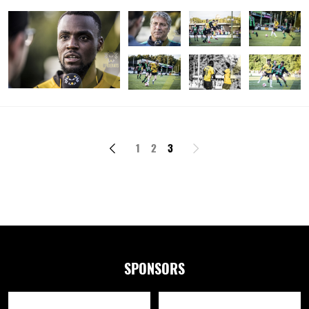
1
2
3
SPONSORS