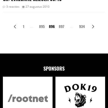
3 reacties
27 augustus 2010
1
895
896
897
934
SPONSORS