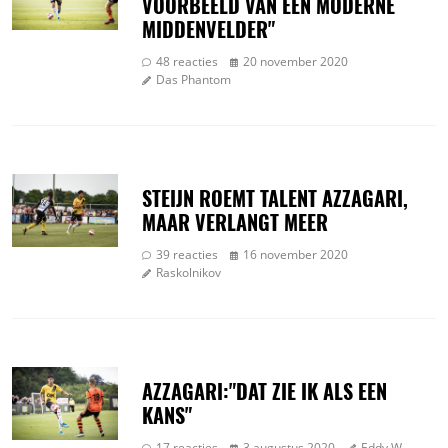
VOORBEELD VAN EEN MODERNE
MIDDENVELDER"
48 reacties
20 november 2020
Das Phantom
STEIJN ROEMT TALENT AZZAGARI,
MAAR VERLANGT MEER
39 reacties
16 november 2020
Raskolnikov
AZZAGARI:"DAT ZIE IK ALS EEN
KANS"
17 reacties
3 augustus 2020
Eddy W