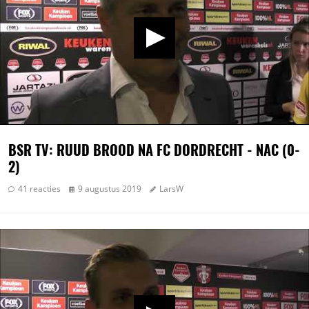
BSR TV: RUUD BROOD NA FC DORDRECHT - NAC (0-
2)
41 reacties
9 augustus 2019
LarsW