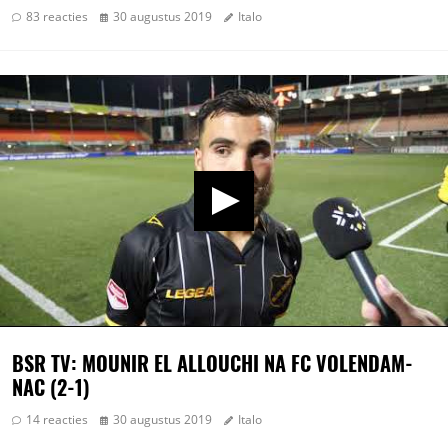
83 reacties
30 augustus 2019
Italo
BSR TV: MOUNIR EL ALLOUCHI NA FC VOLENDAM-
NAC (2-1)
14 reacties
30 augustus 2019
Italo