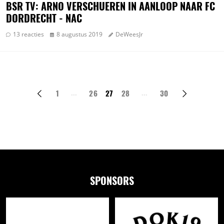
BSR TV: ARNO VERSCHUEREN IN AANLOOP NAAR FC
DORDRECHT - NAC
13 reacties
8 augustus 2019
DeWeesJr
1
26
27
28
30
SPONSORS