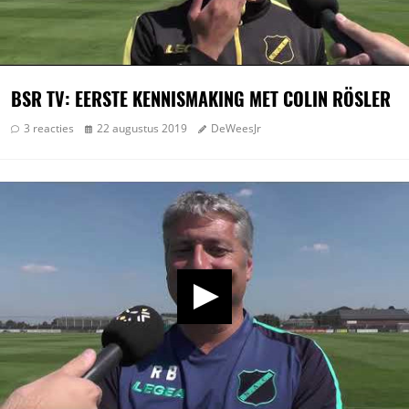
BSR TV: EERSTE KENNISMAKING MET COLIN RÖSLER
3 reacties
22 augustus 2019
DeWeesJr